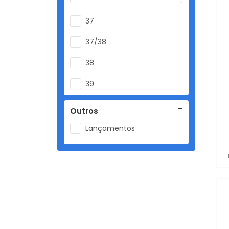
37
37/38
38
39
39/40
Outros
40
Lançamentos
41
41/42
42
43