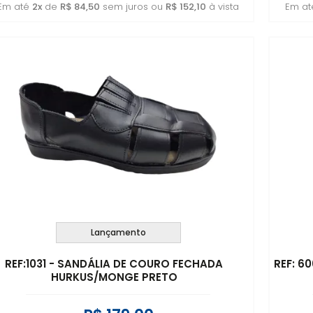
Em até
2x
de
R$ 84,50
sem juros ou
R$ 152,10
à vista
Em a
Lançamento
REF:1031 - SANDÁLIA DE COURO FECHADA
REF: 6
HURKUS/MONGE PRETO