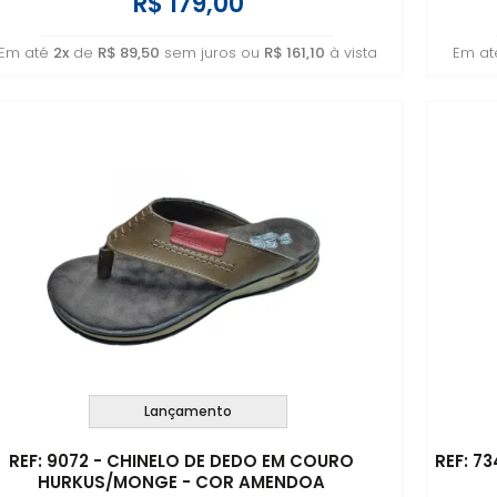
R$ 179,00
Em até
2x
de
R$ 89,50
sem juros ou
R$ 161,10
à vista
Em a
Lançamento
REF: 9072 - CHINELO DE DEDO EM COURO
REF: 7
HURKUS/MONGE - COR AMENDOA