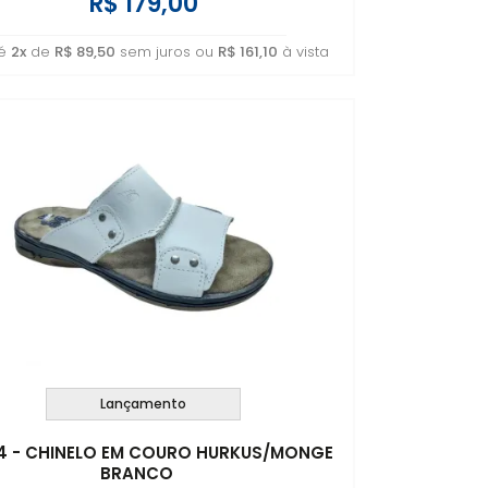
R$ 179,00
té
2x
de
R$ 89,50
sem juros ou
R$ 161,10
à vista
Lançamento
34 - CHINELO EM COURO HURKUS/MONGE
BRANCO