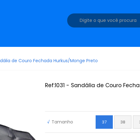
andália de Couro Fechada Hurkus/Monge Preto
Ref:1031 - Sandália de Couro Fech
√
Tamanho
37
38