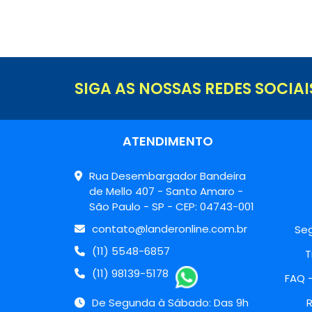
SIGA AS NOSSAS REDES SOCIAI
ATENDIMENTO
Rua Desembargador Bandeira
de Mello 407 - Santo Amaro -
São Paulo - SP - CEP: 04743-001
contato@landeronline.com.br
Seg
(11) 5548-6857
T
(11) 98139-5178
FAQ 
De Segunda à Sábado: Das 9h
R