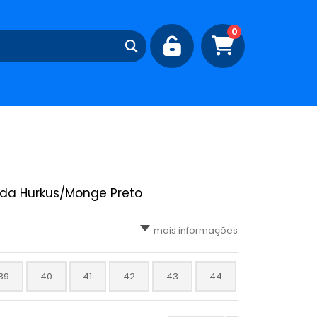
0
ada Hurkus/Monge Preto
mais informações
39
40
41
42
43
44