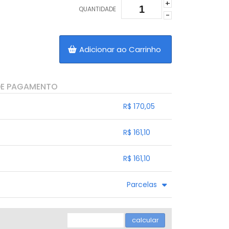
+
QUANTIDADE
-
Adicionar ao Carrinho
DE PAGAMENTO
R$ 170,05
.
.
.
.
R$ 161,10
.
.
.
.
.
R$ 161,10
.
.
.
.
.
Parcelas
.
.
.
.
calcular