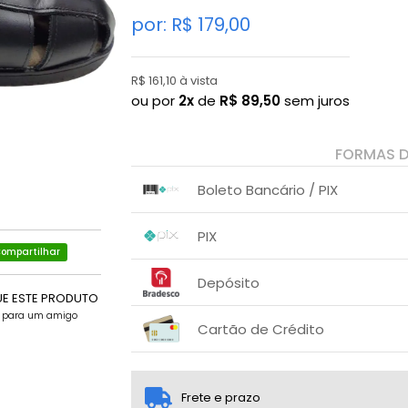
por: R$
179,00
R$ 161,10 à vista
ou por
2x
de
R$
89,50
sem juros
FORMAS 
Boleto Bancário / PIX
1x sem juros de R$ 170,05
.
.
.
.
PIX
.
.
ompartilhar
1x sem juros de R$ 161,10
.
.
.
.
Depósito
.
.
UE ESTE PRODUTO
1x sem juros de R$ 161,10
.
e para um amigo
.
.
.
Cartão de Crédito
.
.
1x sem juros de R$ 179,00
.
.
.
.
.
.
2x sem juros de R$ 89,50
.
Frete e prazo