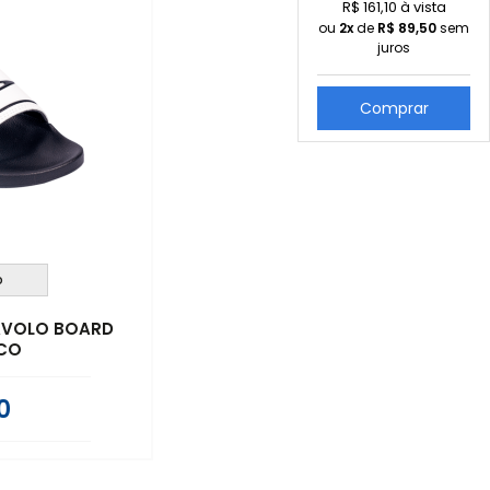
R$ 161,10 à vista
ou
2x
de
R$
89,50
sem
juros
Comprar
o
DIAVOLO BOARD
CO
0