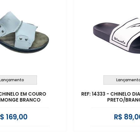
Lançamento
Lançament
- CHINELO EM COURO
REF: 14333 - CHINELO 
/MONGE BRANCO
PRETO/BRAN
$ 169,00
R$ 89,0