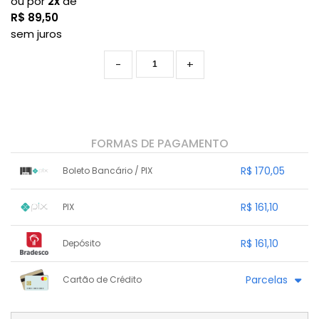
ou por
2x
de
R$
89,50
sem juros
-
+
FORMAS DE PAGAMENTO
R$ 170,05
Boleto Bancário / PIX
1x sem juros de R$ 170,05
.
.
.
.
R$ 161,10
PIX
.
.
.
.
.
.
.
1x sem juros de R$ 161,10
.
.
.
.
R$ 161,10
Depósito
.
.
.
.
.
.
.
1x sem juros de R$ 161,10
.
.
.
.
Parcelas
Cartão de Crédito
.
.
.
.
.
.
.
1x sem juros de R$ 179,00
.
.
.
.
.