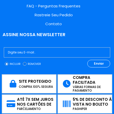
FAQ - Perguntas Frequentes
Rastreie Seu Pedido
Contato
ASSINE NOSSA NEWSLETTER
Enviar
INCLUIR
REMOVER
COMPRA
SITE PROTEGIDO
FACILITADA
COMPRA 100% SEGURA
VÁRIAS FORMAS DE
PAGAMENTO
ATÉ 7X SEM JUROS
5% DE DESCONTO À
NOS CARTÕES DE
VISTA NO BOLETO
CRÉDITO
PARCELAMENTO
PAGHIPER