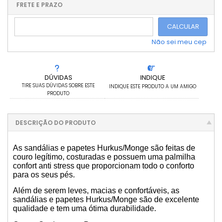
.
2x sem juros de R$ 89,50
.
.
FRETE E PRAZO
.
.
CALCULAR
Não sei meu cep
DÚVIDAS
INDIQUE
TIRE SUAS DÚVIDAS SOBRE ESTE
INDIQUE ESTE PRODUTO A UM AMIGO
PRODUTO
DESCRIÇÃO DO PRODUTO
As sandálias e papetes Hurkus/Monge são feitas de
couro legítimo, costuradas e possuem uma palmilha
confort anti stress que proporcionam todo o conforto
para os seus pés.
Além de serem leves, macias e confortáveis, as
sandálias e papetes Hurkus/Monge são de excelente
qualidade e tem uma ótima durabilidade.