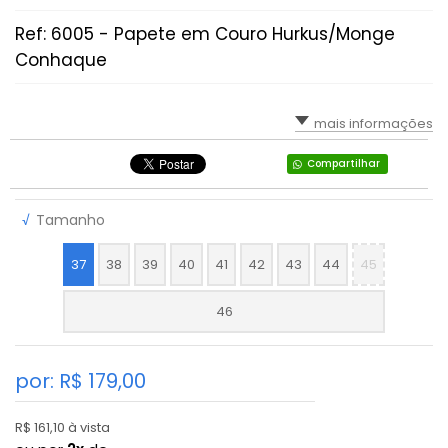
Ref: 6005 - Papete em Couro Hurkus/Monge
Conhaque
mais informações
Compartilhar
√
Tamanho
37
38
39
40
41
42
43
44
45
46
por: R$
179,00
R$ 161,10 à vista