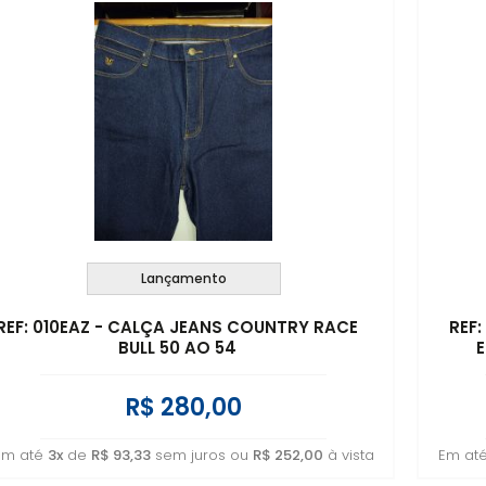
Lançamento
REF: 010EAZ - CALÇA JEANS COUNTRY RACE
REF
BULL 50 AO 54
E
R$ 280,00
Em até
3x
de
R$ 93,33
sem juros ou
R$ 252,00
à vista
Em at