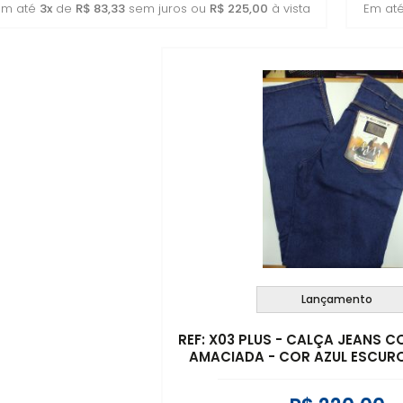
Em até
3x
de
R$ 83,33
sem juros ou
R$ 225,00
à vista
Em at
Lançamento
REF: X03 PLUS - CALÇA JEANS 
AMACIADA - COR AZUL ESCURO