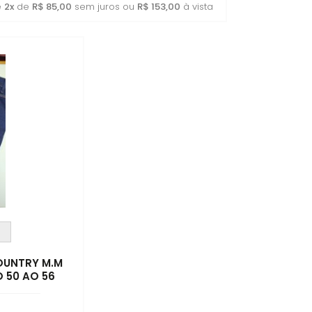
é
2x
de
R$ 85,00
sem juros ou
R$ 153,00
à vista
COUNTRY M.M
 50 AO 56