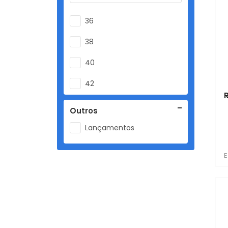
36
38
40
42
44
Outros
46
Lançamentos
48
E
50
52
54