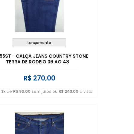
A - Z
Lançamento
 055ST - CALÇA JEANS COUNTRY STONE
TERRA DE RODEIO 36 AO 48
R$ 270,00
é
3x
de
R$ 90,00
sem juros ou
R$ 243,00
à vista