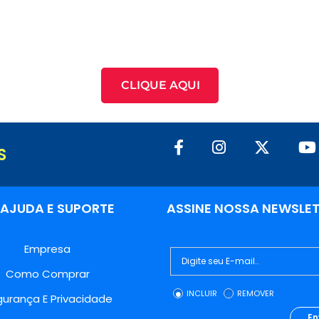
CLIQUE AQUI
S
AJUDA E SUPORTE
ASSINE NOSSA NEWSLE
Empresa
Como Comprar
INCLUIR
REMOVER
urança E Privacidade
En