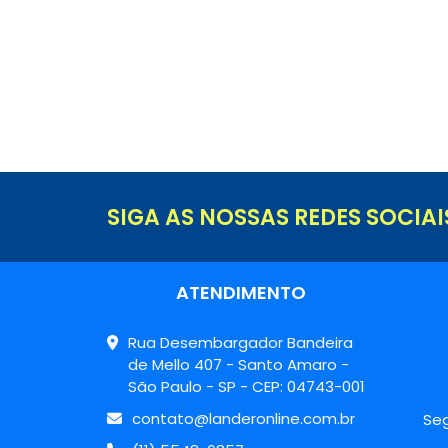
SIGA AS NOSSAS REDES SOCIAI
ATENDIMENTO
Rua Desembargador Bandeira
de Mello 407 - Santo Amaro -
São Paulo - SP - CEP: 04743-001
contato@landeronline.com.br
Seg