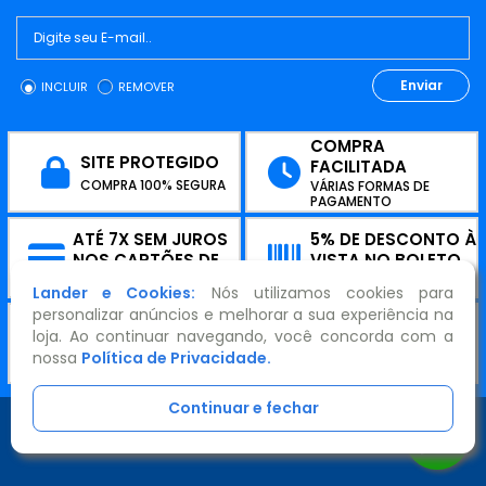
Enviar
INCLUIR
REMOVER
COMPRA
SITE PROTEGIDO
FACILITADA
COMPRA 100% SEGURA
VÁRIAS FORMAS DE
PAGAMENTO
ATÉ 7X SEM JUROS
5% DE DESCONTO À
NOS CARTÕES DE
VISTA NO BOLETO
CRÉDITO
PARCELAMENTO
PAGHIPER
Lander e Cookies:
Nós utilizamos cookies para
personalizar anúncios e melhorar a sua experiência na
ENTREGA GARANTIDA
loja. Ao continuar navegando, você concorda com a
ENVIAMOS PARA TODO O BRASIL
nossa
Política de Privacidade.
Continuar e fechar
FORMAS DE ENVIO