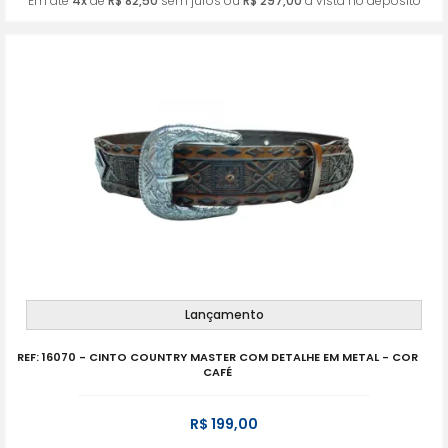
Em até
4x
de
R$ 82,50
sem juros ou
R$ 297,00
à vista no deposito
Lançamento
REF: 16070 - CINTO COUNTRY MASTER COM DETALHE EM METAL - COR
CAFÉ
R$ 199,00