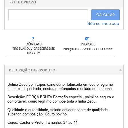
2x sem juros de R$ 225,00
FRETE E PRAZO
.
3x sem juros de R$ 150,00
.
.
CALCULAR
4x sem juros de R$ 112,50
.
5x sem juros de R$ 90,00
.
Não sei meu cep
DÚVIDAS
INDIQUE
TIRE SUAS DÚVIDAS SOBRE ESTE
INDIQUE ESTE PRODUTO A UM AMIGO
PRODUTO
DESCRIÇÃO DO PRODUTO
Botina Zebu com zíper, cano curto, fabricada em couro legítimo
floter, bico quadrado, costuras reforçadas e solado de borracha.
Descrição: FORÇA BRUTA Forração especial, palmilha segura e
confortável, couro legítimo compõe toda a linha Zebu.
Qualidade e durabilidade, solado antiderrapante de qualidade
superior. composição: Couro bovino.
Cores: Castor e Preto. Tamanho: 37 ao 44.