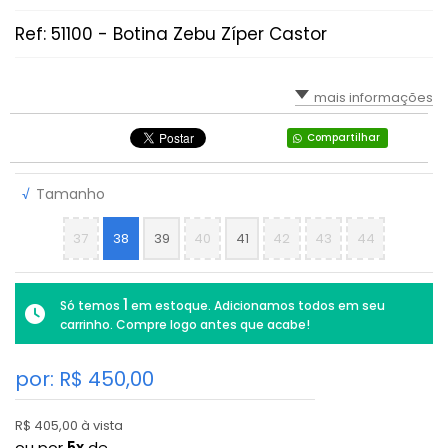
Ref: 51100 - Botina Zebu Zíper Castor
mais informações
Compartilhar
√
Tamanho
37
38
39
40
41
42
43
44
1
Só temos
em estoque. Adicionamos todos em seu
carrinho. Compre logo antes que acabe!
por: R$
450,00
R$ 405,00 à vista
ou por
5x
de