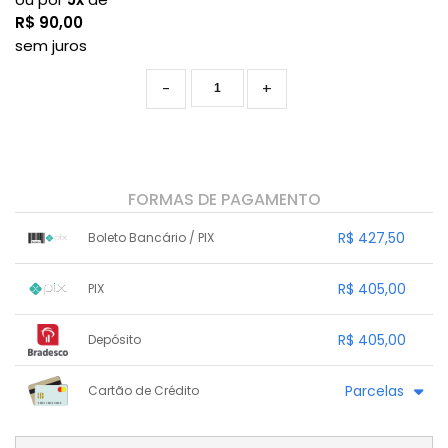
R$
90,00
sem juros
-
+
FORMAS DE PAGAMENTO
R$ 427,50
Boleto Bancário / PIX
1x sem juros de R$ 427,50
.
.
.
.
R$ 405,00
PIX
.
.
.
.
.
.
.
1x sem juros de R$ 405,00
.
.
.
.
R$ 405,00
Depósito
.
.
.
.
.
.
.
1x sem juros de R$ 405,00
.
.
.
.
Parcelas
Cartão de Crédito
.
.
.
.
.
.
.
1x sem juros de R$ 450,00
.
.