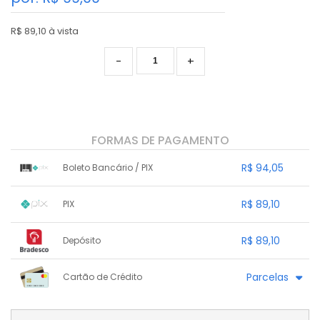
R$ 89,10 à vista
-
+
FORMAS DE PAGAMENTO
R$ 94,05
Boleto Bancário / PIX
1x sem juros de R$ 94,05
.
.
.
.
R$ 89,10
PIX
.
.
.
.
.
.
.
1x sem juros de R$ 89,10
.
.
.
.
R$ 89,10
Depósito
.
.
.
.
.
.
.
1x sem juros de R$ 89,10
.
.
.
.
Parcelas
Cartão de Crédito
.
.
.
.
.
.
.
1x sem juros de R$ 99,00
.
.
.
.
.
.