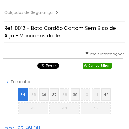
Calçados de Segurança
Ref: 0012 - Bota Cordão Cartom Sem Bico de
Aço - Monodensidade
mais informações
Compartilhar
√
Tamanho
34
35
36
37
38
39
40
41
42
43
44
45
por: R$
99,00