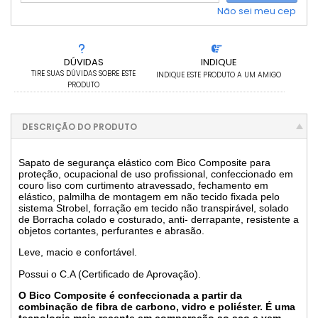
Não sei meu cep
DÚVIDAS
INDIQUE
TIRE SUAS DÚVIDAS SOBRE ESTE
INDIQUE ESTE PRODUTO A UM AMIGO
PRODUTO
DESCRIÇÃO DO PRODUTO
Sapato de segurança elástico com Bico Composite para
proteção, ocupacional de uso profissional, confeccionado em
couro liso com curtimento atravessado, fechamento em
elástico, palmilha de montagem em não tecido fixada pelo
sistema Strobel, forração em tecido não transpirável, solado
de Borracha colado e costurado, anti- derrapante, resistente a
objetos cortantes, perfurantes e abrasão.
Leve, macio e confortável.
Possui o C.A (Certificado de Aprovação).
O Bico Composite é confeccionada a partir da
combinação de fibra de carbono, vidro e poliéster. É uma