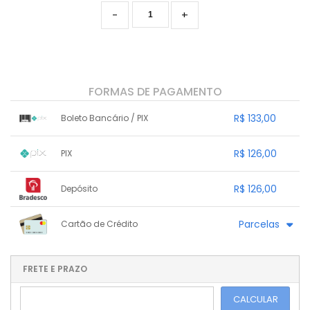
-
+
FORMAS DE PAGAMENTO
R$ 133,00
Boleto Bancário / PIX
1x sem juros de R$ 133,00
.
.
.
.
R$ 126,00
PIX
.
.
.
.
.
.
.
1x sem juros de R$ 126,00
.
.
.
.
R$ 126,00
Depósito
.
.
.
.
.
.
.
1x sem juros de R$ 126,00
.
.
.
.
Parcelas
Cartão de Crédito
.
.
.
.
.
.
.
1x sem juros de R$ 140,00
.
.
.
.
.
.
.
.
.
.
FRETE E PRAZO
.
CALCULAR