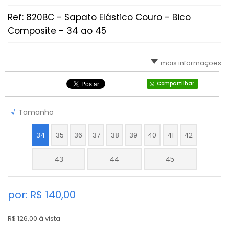
Ref: 820BC - Sapato Elástico Couro - Bico
Composite - 34 ao 45
mais informações
Compartilhar
√
Tamanho
34
35
36
37
38
39
40
41
42
43
44
45
por: R$
140,00
R$ 126,00 à vista