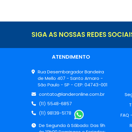
SIGA AS NOSSAS REDES SOCIAI
ATENDIMENTO
Rua Desembargador Bandeira
de Mello 407 - Santo Amaro -
São Paulo - SP - CEP: 04743-001
contato@landeronline.com.br
Seg
(11) 5548-6857
T
(11) 98139-5178
FAQ 
De Segunda à Sábado: Das 9h
R
às 19h00 Domingos e Feriados: