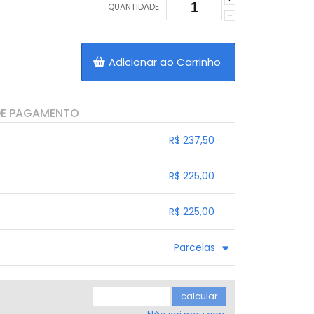
QUANTIDADE
-
Adicionar ao Carrinho
DE PAGAMENTO
R$ 237,50
.
.
.
.
R$ 225,00
.
.
.
.
.
R$ 225,00
.
.
.
.
.
Parcelas
.
3x sem juros de R$ 83,33
.
.
.
.
.
.
.
.
calcular