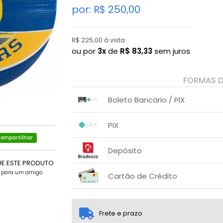
por: R$
250,00
R$ 225,00 à vista
ou por
3x
de
R$
83,33
sem juros
FORMAS 
Boleto Bancário / PIX
1x sem juros de R$ 237,50
.
.
.
.
PIX
.
.
ompartilhar
1x sem juros de R$ 225,00
.
.
.
.
Depósito
.
.
UE ESTE PRODUTO
1x sem juros de R$ 225,00
.
.
.
e para um amigo
.
Cartão de Crédito
.
.
1x sem juros de R$ 250,00
2x sem juros de R$ 125,00
.
Frete e prazo