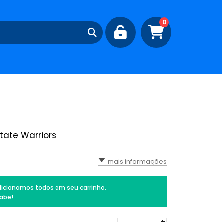
0
State Warriors
mais informações
icionamos todos em seu carrinho.
abe!
+