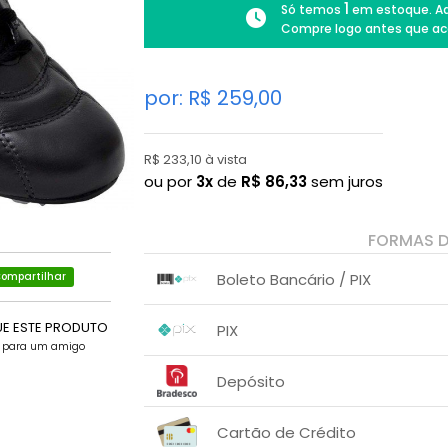
1
Só temos
em estoque. Ad
Compre logo antes que ac
por: R$
259,00
R$ 233,10 à vista
ou por
3x
de
R$
86,33
sem juros
FORMAS 
Boleto Bancário / PIX
ompartilhar
1x sem juros de R$ 246,05
.
.
.
UE ESTE PRODUTO
.
PIX
.
.
e para um amigo
1x sem juros de R$ 233,10
.
.
.
.
Depósito
.
.
1x sem juros de R$ 233,10
.
.
.
.
Cartão de Crédito
.
.