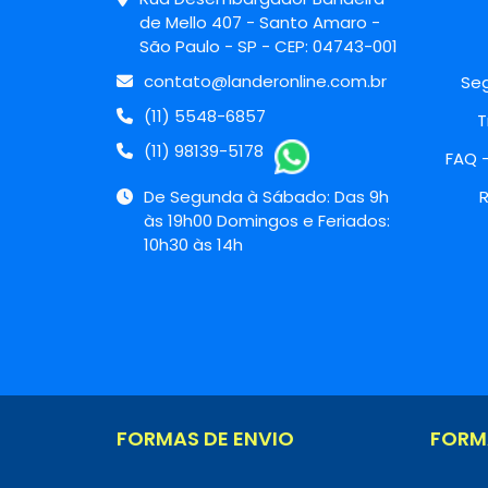
de Mello 407 - Santo Amaro -
São Paulo - SP - CEP: 04743-001
contato@landeronline.com.br
Seg
(11) 5548-6857
T
(11) 98139-5178
FAQ 
De Segunda à Sábado: Das 9h
R
às 19h00 Domingos e Feriados:
10h30 às 14h
FORMAS DE ENVIO
FORM