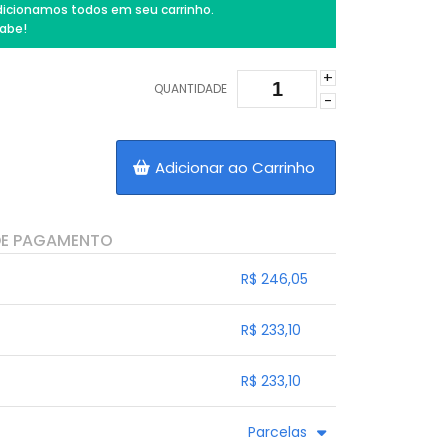
icionamos todos em seu carrinho.
abe!
+
QUANTIDADE
-
Adicionar ao Carrinho
DE PAGAMENTO
R$ 246,05
.
.
.
.
R$ 233,10
.
.
.
.
.
R$ 233,10
.
.
.
.
.
Parcelas
.