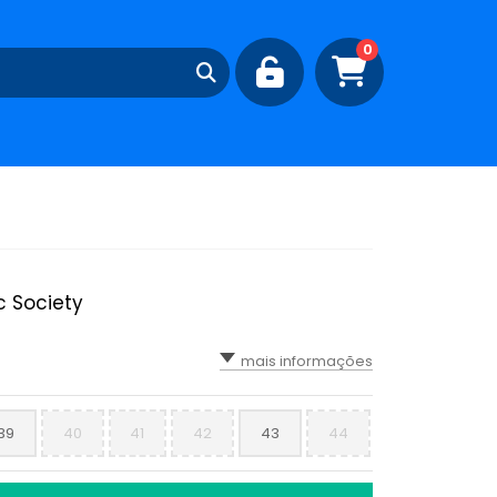
0
c Society
mais informações
39
40
41
42
43
44