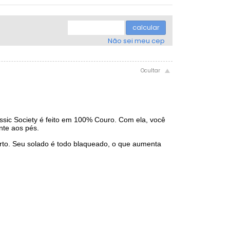
3x sem juros de R$ 86,33
.
.
.
.
.
.
.
.
calcular
Não sei meu cep
assic Society é feito em 100% Couro. Com ela, você
ente aos pés.
orto. Seu solado é todo blaqueado, o que aumenta