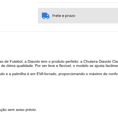
1x sem juros de R$ 259,00
2x sem juros de R$ 129,50
.
Frete e prazo
as de Futebol, a Diavolo tem o produto perfeito: a Chuteira Diavolo Cl
de ótima qualidade. Por ser leve e flexível, o modelo se ajusta facilm
oado e a palmilha é em EVA forrado, proporcionando o máximo de conf
ração sem aviso prévio.