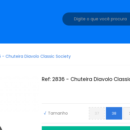
6 - Chuteira Diavolo Classic Society
Ref: 2836 - Chuteira Diavolo Classi
√
Tamanho
37
38