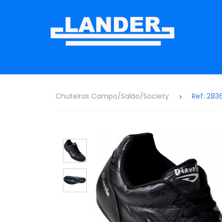
Chuteiras Campo/Salão/Society
Ref: 283