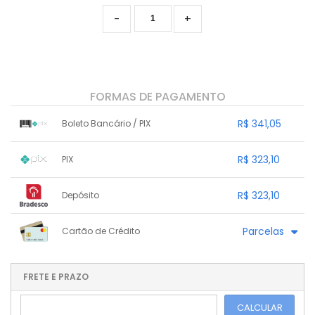
-
+
FORMAS DE PAGAMENTO
R$ 341,05
Boleto Bancário / PIX
1x sem juros de R$ 341,05
.
.
.
.
R$ 323,10
PIX
.
.
.
.
.
.
.
1x sem juros de R$ 323,10
.
.
.
.
R$ 323,10
Depósito
.
.
.
.
.
.
.
1x sem juros de R$ 323,10
.
.
.
.
Parcelas
Cartão de Crédito
.
.
.
.
.
.
.
1x sem juros de R$ 359,00
4x sem juros de R$ 89,75
2x sem juros de R$ 179,50
.
.
FRETE E PRAZO
.
.
.
.
3x sem juros de R$ 119,67
.
.
CALCULAR