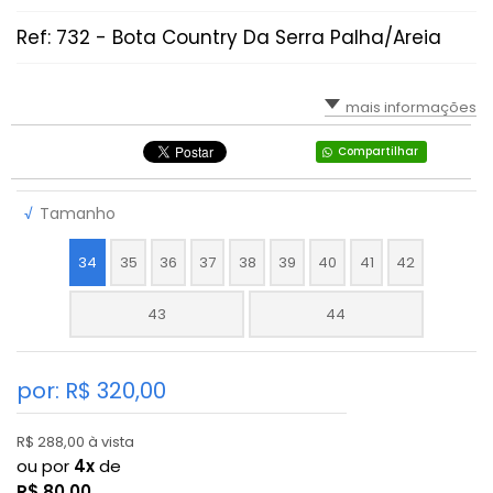
Ref: 732 - Bota Country Da Serra Palha/Areia
mais informações
Compartilhar
√
Tamanho
34
35
36
37
38
39
40
41
42
43
44
por: R$
320,00
R$ 288,00 à vista
ou por
4x
de
R$
80,00