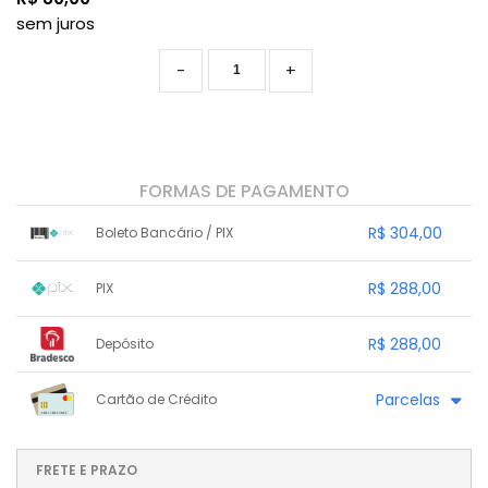
sem juros
-
+
FORMAS DE PAGAMENTO
R$ 304,00
Boleto Bancário / PIX
1x sem juros de R$ 304,00
.
.
.
.
R$ 288,00
PIX
.
.
.
.
.
.
.
1x sem juros de R$ 288,00
.
.
.
.
R$ 288,00
Depósito
.
.
.
.
.
.
.
1x sem juros de R$ 288,00
.
.
.
.
Parcelas
Cartão de Crédito
.
.
.
.
.
.
.
1x sem juros de R$ 320,00
4x sem juros de R$ 80,00
2x sem juros de R$ 160,00
.
.
FRETE E PRAZO
.
.
.
.