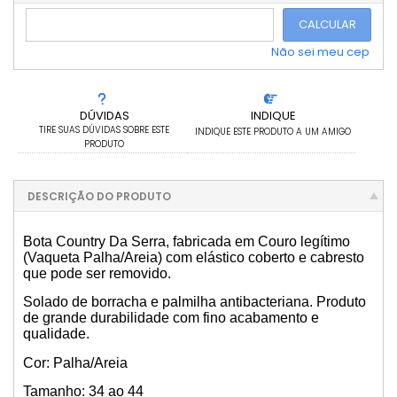
3x sem juros de R$ 106,67
.
.
CALCULAR
Não sei meu cep
DÚVIDAS
INDIQUE
TIRE SUAS DÚVIDAS SOBRE ESTE
INDIQUE ESTE PRODUTO A UM AMIGO
PRODUTO
DESCRIÇÃO DO PRODUTO
Bota Country Da Serra, fabricada em Couro legítimo
(Vaqueta Palha/Areia) com elástico coberto e cabresto
que pode ser removido.
Solado de borracha e palmilha antibacteriana. Produto
de grande durabilidade com fino acabamento e
qualidade.
Cor: Palha/Areia
Tamanho: 34 ao 44