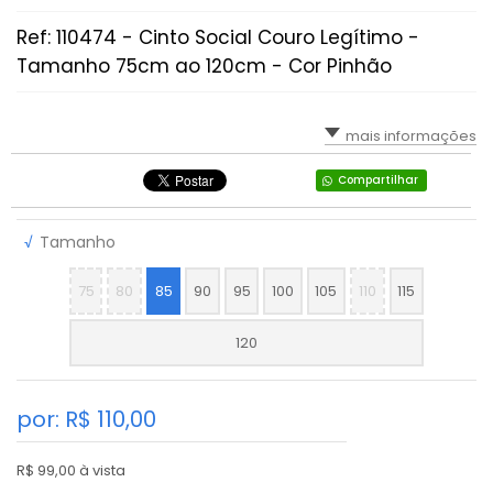
Ref: 110474 - Cinto Social Couro Legítimo -
Tamanho 75cm ao 120cm - Cor Pinhão
mais informações
Compartilhar
√
Tamanho
75
80
85
90
95
100
105
110
115
120
por: R$
110,00
R$ 99,00 à vista