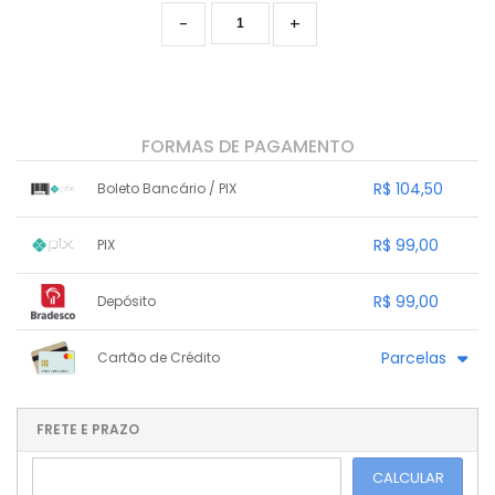
-
+
FORMAS DE PAGAMENTO
R$ 104,50
Boleto Bancário / PIX
1x sem juros de R$ 104,50
.
.
.
.
R$ 99,00
PIX
.
.
.
.
.
.
.
1x sem juros de R$ 99,00
.
.
.
.
R$ 99,00
Depósito
.
.
.
.
.
.
.
1x sem juros de R$ 99,00
.
.
.
.
Parcelas
Cartão de Crédito
.
.
.
.
.
.
.
1x sem juros de R$ 110,00
.
.
.
.
.
.
.
.
.
.
FRETE E PRAZO
.
CALCULAR